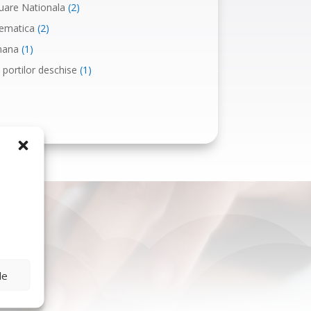
uare Nationala
(2)
ematica
(2)
ana
(1)
 portilor deschise
(1)
le