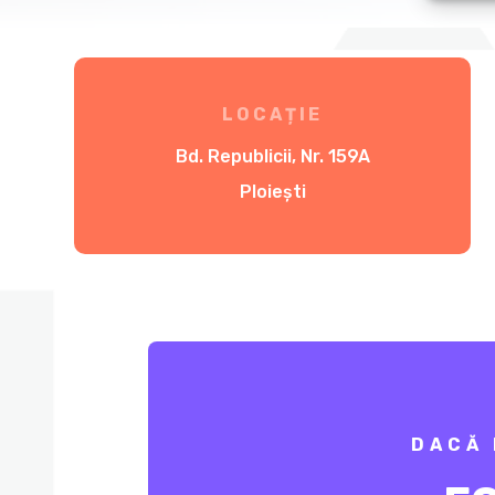
LOCAȚIE
Bd. Republicii, Nr. 159A
Ploiești
DACĂ 