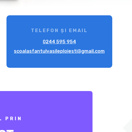
TELEFON ȘI EMAIL
0244 595 954
scoalasfantulvasileploiesti@gmail.com
L PRIN