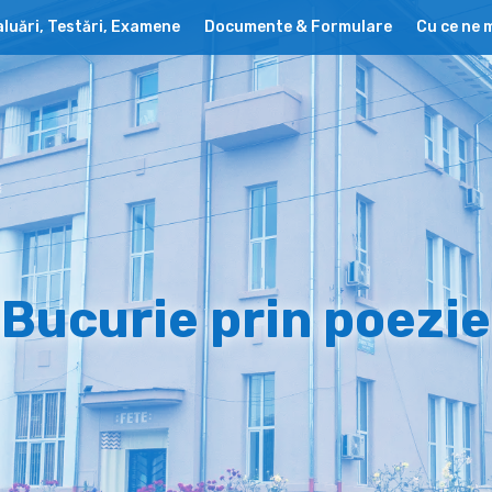
luări, Testări, Examene
Documente & Formulare
Cu ce ne
Bucurie prin poezie