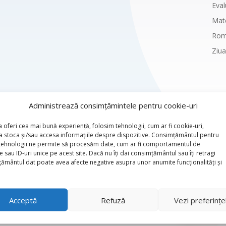
Eval
Mat
Rom
Ziua
Administrează consimțămintele pentru cookie-uri
a oferi cea mai bună experiență, folosim tehnologii, cum ar fi cookie-uri,
a stoca și/sau accesa informațiile despre dispozitive. Consimțământul pentru
tehnologii ne permite să procesăm date, cum ar fi comportamentul de
 sau ID-uri unice pe acest site. Dacă nu îți dai consimțământul sau îți retragi
ământul dat poate avea afecte negative asupra unor anumite funcționalități și
DORIȚI MAI MULTE INFORMAȚII?
CONTACTAȚI-NE
Acceptă
Refuză
Vezi preferințe