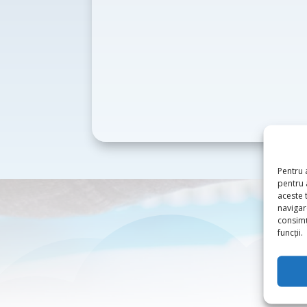
Pentru 
pentru 
aceste 
navigare
consimț
funcții.