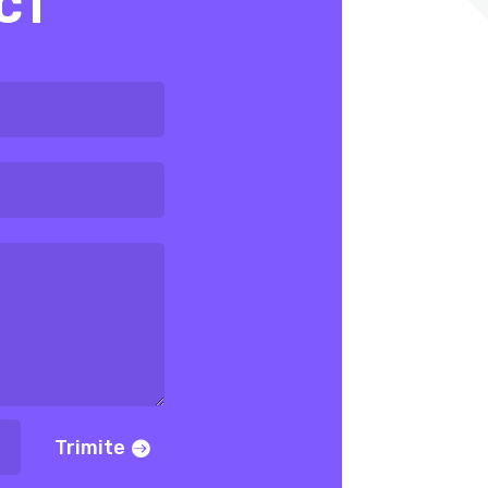
CT
Trimite