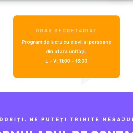
ORAR SECRETARIAT
Program de lucru cu elevii și persoane
din afara unității:
L – V: 11:00 – 13:00
DORIȚI, NE PUTEȚI TRIMITE MESAJU