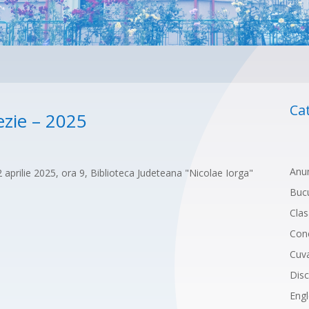
Ca
ezie – 2025
Anun
2 aprilie 2025, ora 9, Biblioteca Judeteana "Nicolae Iorga"
Bucu
Clas
Conc
Cuva
Disc
Eng