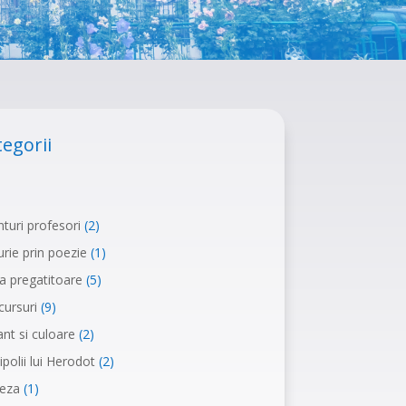
tegorii
turi profesori
(2)
rie prin poezie
(1)
a pregatitoare
(5)
ursuri
(9)
nt si culoare
(2)
ipolii lui Herodot
(2)
leza
(1)